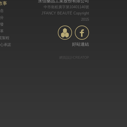
永信藥品工業股份有限公司
故事
中市衛粧廣字第10401146號
念
J'FANCY BEAUTÉ Copyright
分
2015
發
革
質製程
好站連結
心承諾
網頁設計CREATOP