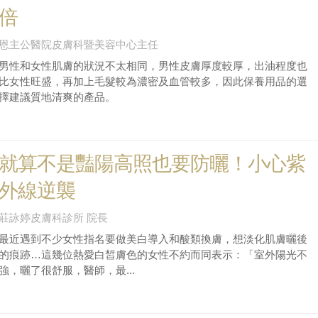
倍
恩主公醫院皮膚科暨美容中心主任
男性和女性肌膚的狀況不太相同，男性皮膚厚度較厚，出油程度也
比女性旺盛，再加上毛髮較為濃密及血管較多，因此保養用品的選
擇建議質地清爽的產品。
就算不是豔陽高照也要防曬！小心紫
外線逆襲
莊詠婷皮膚科診所 院長
最近遇到不少女性指名要做美白導入和酸類換膚，想淡化肌膚曬後
的痕跡…這幾位熱愛白皙膚色的女性不約而同表示：「室外陽光不
強，曬了很舒服，醫師，最...