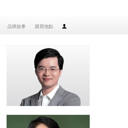
品牌故事
購買地點
會
員
專
區