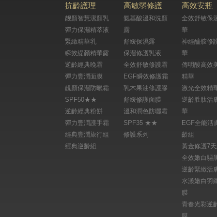
抗齡護理
高敏弱修護
高效安瓶
靓顏智慧潔顏乳
氨基酸溫和洗顏
全效舒敏保
彈力保濕精萃液
露
華
緊緻精華乳
舒緩保濕露
神經醯胺修
瞬效緹顏精華露
保濕修護乳液
華
逆齡經典晚霜
全效舒敏修護霜
傳明酸高效
彈力豐潤面膜
EGF瞬效修護霜
精華
靚顏保濕防曬霜
乳木果油修護膠
激光全效精
SPF50★★
舒緩修護面膜
逆齡胜肽活
逆齡經典粉餅
溫和潤色防曬霜
華
彈力豐潤護手霜
SPF35 ★★
EGF全能活
經典豐潤旅行組
修護系列
齡組
經典逆齡組
黃金修護7
全效嫩白驅
逆齡緊緻活
水漾嫩白羽
膜
青春光彩逆
膜