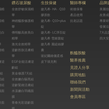
鑽石玻尿酸
生技保健
醫師專欄
品牌
濕精
全效舒敏保濕精
婕凡希- HA · Q10
術後保養
美麗信
華
膠原飲
產品使用
友善成
護精
神經醯胺修護精
婕凡希- Q10+plus
抗老話題
專業研
華
錠
發展沿
美白
傳明酸高效美白
婕凡希- LC淨百錠
7大品
精華
婕凡希 雪姬茵錠
四大安
華
激光全效精華
婕凡希 麗緹絲膠
膚精
逆齡胜肽活膚精
囊
麩醯胺酸
華
玻妃爾緻儷柔感
醫界推薦
膚逆
EGF全能活膚逆
皮下填充劑
見證人分享
齡組
天組
黃金修護7天組
購買地點
黑組
全效嫩白驅黑組
聯絡我們
膚組
逆齡緊緻活膚組
新聞與活動
纖面
水漾嫩白羽纖面
會員專區
膜
齡面
青春光彩逆齡面
膜